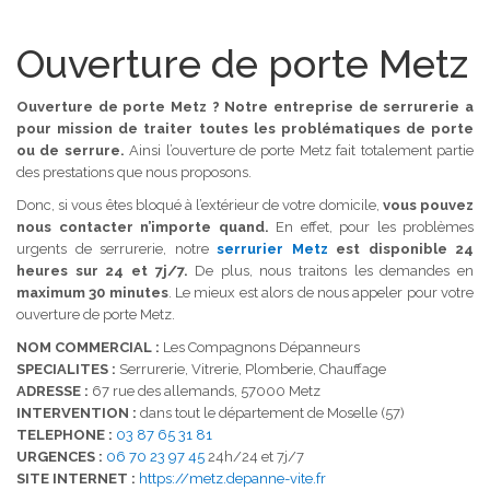
Ouverture de porte Metz
Ouverture de porte Metz ? Notre entreprise de serrurerie a
pour mission de traiter toutes les problématiques de porte
ou de serrure.
Ainsi l’ouverture de porte Metz fait totalement partie
des prestations que nous proposons.
Donc, si vous êtes bloqué à l’extérieur de votre domicile,
vous pouvez
nous contacter n’importe quand.
En effet, pour les problèmes
urgents de serrurerie, notre
serrurier Metz
est disponible 24
heures sur 24 et 7j/7.
De plus, nous traitons les demandes en
maximum 30 minutes
. Le mieux est alors de nous appeler pour votre
ouverture de porte Metz.
NOM COMMERCIAL :
Les Compagnons Dépanneurs
SPECIALITES :
Serrurerie, Vitrerie, Plomberie, Chauffage
ADRESSE :
67 rue des allemands, 57000 Metz
INTERVENTION :
dans tout le département de Moselle (57)
TELEPHONE :
03 87 65 31 81
URGENCES :
06 70 23 97 45
24h/24 et 7j/7
SITE INTERNET :
https://metz.depanne-vite.fr