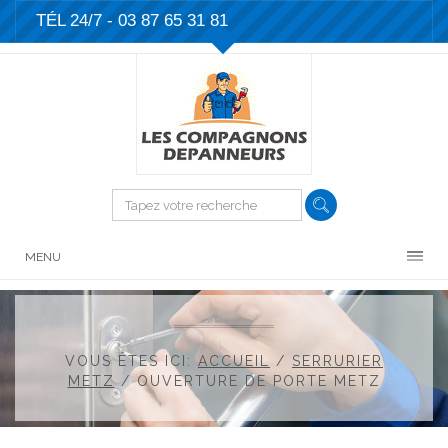
TÉL 24/7 -
03 87 65 31 81
MENU
VOUS ÊTES ICI:
ACCUEIL
/
SERRURIER
METZ
/
OUVERTURE DE PORTE METZ