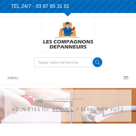
TÉL 24/7 -
03 87 65 31 81
MENU
VOUS ÊTES ICI:
ACCUEIL
/
SERRURIER YUTZ