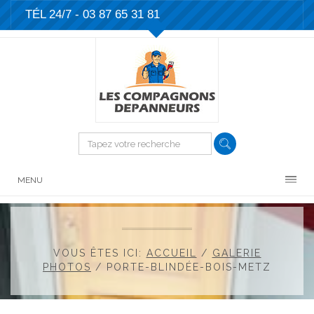
TÉL 24/7 -
03 87 65 31 81
MENU
VOUS ÊTES ICI:
ACCUEIL
/
GALERIE
PHOTOS
/
PORTE-BLINDÉE-BOIS-METZ